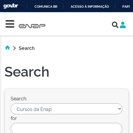
COMUNICA BR
ACESSO À INFORMAÇÃO
PARTI
Skip navigation
IR
PARA
O
CONTEÚDO
Search
Search
Search:
for