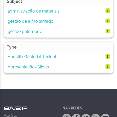
Subject
administração de materiais
1
gestão de almoxarifado
1
gestão patrimonial
1
Type
Apostila/Material Textual
1
Apresentação/Slides
1
NAS REDES
Asa Sul