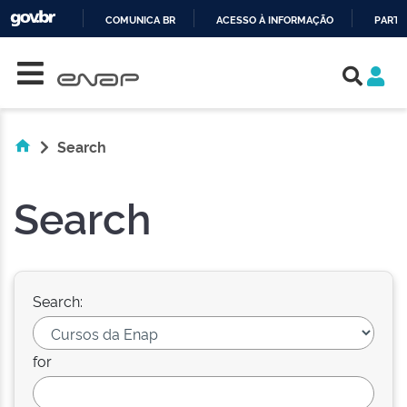
COMUNICA BR
ACESSO À INFORMAÇÃO
PARTI
Skip navigation
IR
PARA
O
CONTEÚDO
Search
Search
Search:
for