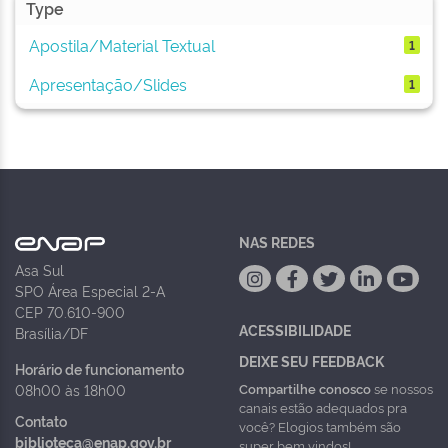
Type
Apostila/Material Textual
1
Apresentação/Slides
1
NAS REDES
Asa Sul
SPO Área Especial 2-A
CEP 70.610-900
ACESSIBILIDADE
Brasília/DF
DEIXE SEU FEEDBACK
Horário de funcionamento
Compartilhe conosco
se nossos
08h00 às 18h00
canais estão adequados pra
Contato
você? Elogios também são
biblioteca@enap.gov.br
super bem vindos!