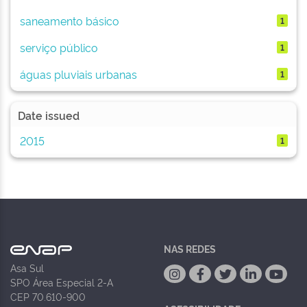
saneamento básico
1
serviço público
1
águas pluviais urbanas
1
Date issued
2015
1
NAS REDES
Asa Sul
SPO Área Especial 2-A
CEP 70.610-900