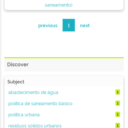
saneamento)
previous
1
next
Discover
Subject
abastecimento de água
1
política de saneamento básico
1
política urbana
1
resíduos sólidos urbanos
1