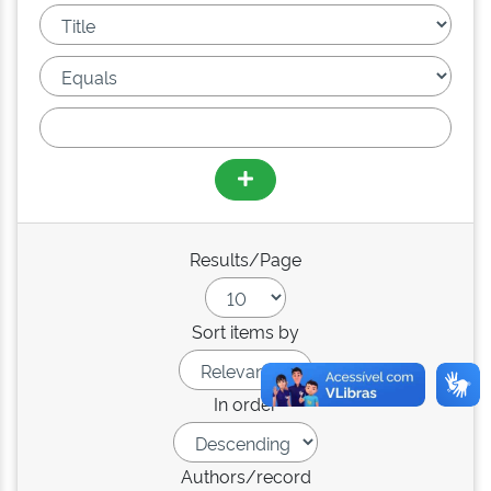
Results/Page
Sort items by
In order
Authors/record