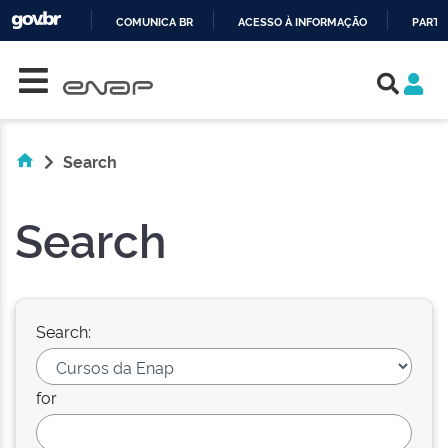
COMUNICA BR
ACESSO À INFORMAÇÃO
PARTI
Skip navigation
IR
PARA
O
CONTEÚDO
Search
Search
Search:
for