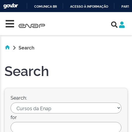
COMUNICA BR
ACESSO À INFORMAÇÃO
PARTI
Skip navigation
IR
PARA
O
CONTEÚDO
Search
Search
Search:
for