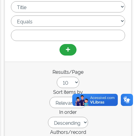
Results/Page
Sort items by
In order
Authors/record