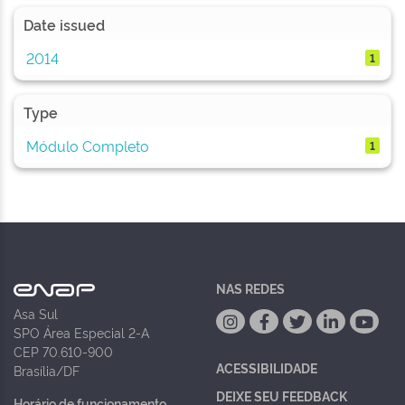
Date issued
2014
1
Type
Módulo Completo
1
NAS REDES
Asa Sul
SPO Área Especial 2-A
CEP 70.610-900
ACESSIBILIDADE
Brasília/DF
DEIXE SEU FEEDBACK
Horário de funcionamento