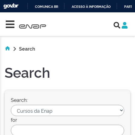
COMUNICA BR
ACESSO À INFORMAÇÃO
PARTI
Skip navigation
IR
PARA
O
CONTEÚDO
Search
Search
Search:
for