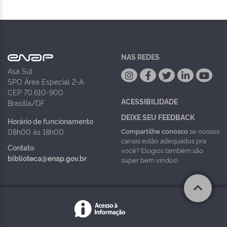
NAS REDES
Asa Sul
SPO Área Especial 2-A
CEP 70.610-900
ACESSIBILIDADE
Brasília/DF
DEIXE SEU FEEDBACK
Horário de funcionamento
Compartilhe conosco
se nossos
08h00 às 18h00
canais estão adequados pra
Contato
você? Elogios também são
biblioteca@enap.gov.br
super bem vindos!