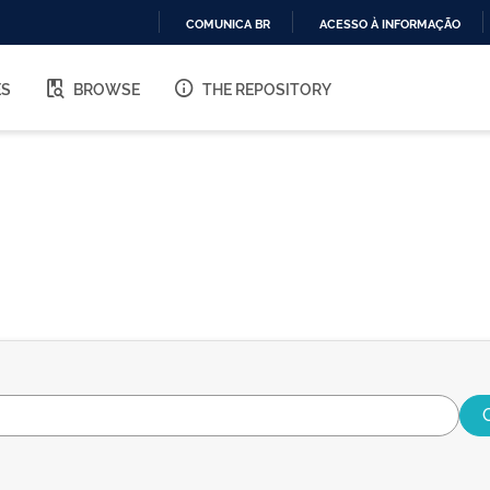
COMUNICA BR
ACESSO À INFORMAÇÃO
IR
PARA
ES
BROWSE
THE REPOSITORY
O
CONTEÚDO