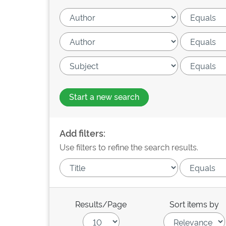
Start a new search
Add filters:
Use filters to refine the search results.
Results/Page
Sort items by