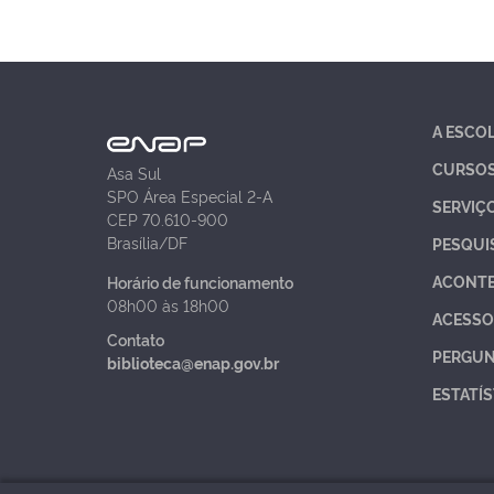
A ESCO
CURSO
Asa Sul
SPO Área Especial 2-A
SERVIÇ
CEP 70.610-900
Brasília/DF
PESQUI
ACONT
Horário de funcionamento
08h00 às 18h00
ACESSO
Contato
PERGUN
biblioteca@enap.gov.br
ESTATÍS