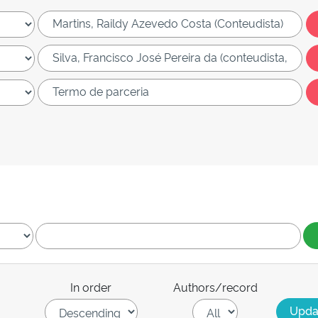
In order
Authors/record