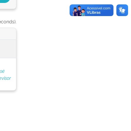
econds).
osé
evisor