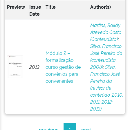
Preview
Issue
Title
Author(s)
Date
Martins, Raildy
Azevedo Costa
(Conteudista)
;
Silva, Francisco
Módulo 2 –
José Pereira da
formalização:
(conteudista,
2013
curso gestão de
2008)
;
Silva,
convênios para
Francisco José
convenentes
Pereira da
(revisor de
conteúdo, 2010;
2011; 2012;
2013)
previous
1
next