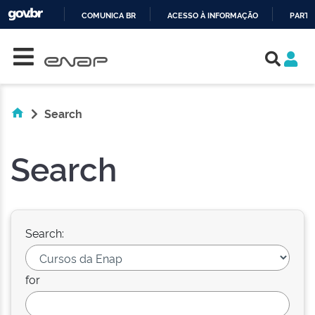
COMUNICA BR
ACESSO À INFORMAÇÃO
PARTI
Skip navigation
IR
PARA
O
CONTEÚDO
Search
Search
Search:
for