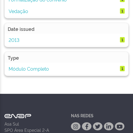
Vedação
1
Date issued
2013
1
Type
Módulo Completo
1
NAS REDES
Asa Sul
SPO Área Especial 2-A