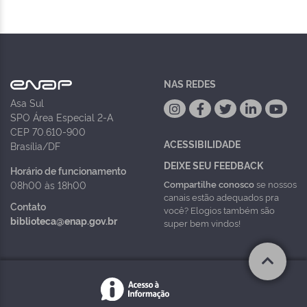
NAS REDES
Asa Sul
SPO Área Especial 2-A
CEP 70.610-900
ACESSIBILIDADE
Brasília/DF
DEIXE SEU FEEDBACK
Horário de funcionamento
Compartilhe conosco
se nossos
08h00 às 18h00
canais estão adequados pra
Contato
você? Elogios também são
biblioteca@enap.gov.br
super bem vindos!