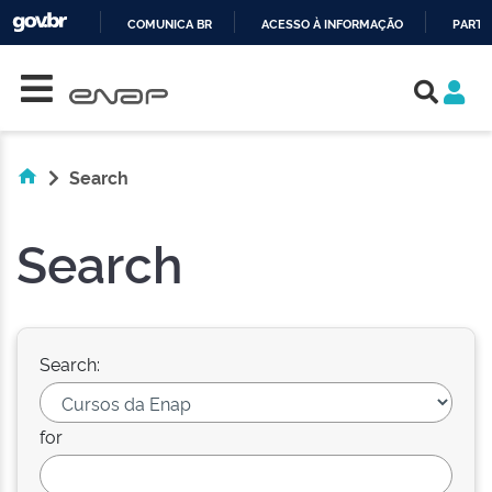
COMUNICA BR
ACESSO À INFORMAÇÃO
PARTI
Skip navigation
IR
PARA
O
CONTEÚDO
Search
Search
Search:
for