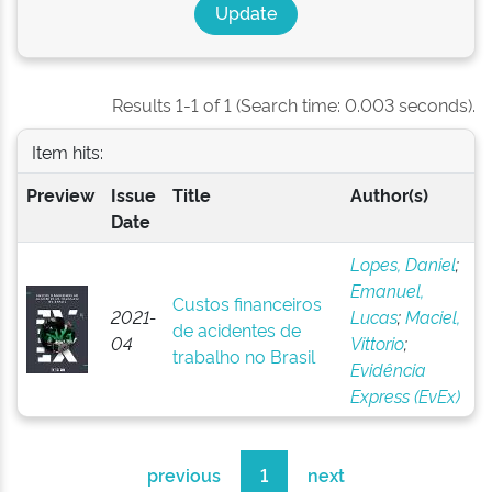
Results 1-1 of 1 (Search time: 0.003 seconds).
Item hits:
Preview
Issue
Title
Author(s)
Date
Lopes, Daniel
;
Emanuel,
Custos financeiros
2021-
Lucas
;
Maciel,
de acidentes de
04
Vittorio
;
trabalho no Brasil
Evidência
Express (EvEx)
previous
1
next