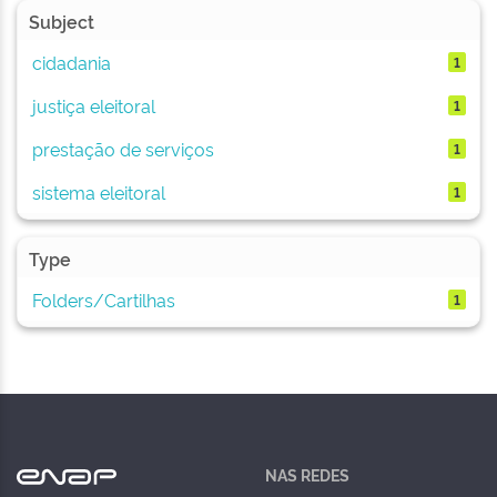
Subject
cidadania
1
justiça eleitoral
1
prestação de serviços
1
sistema eleitoral
1
Type
Folders/Cartilhas
1
NAS REDES