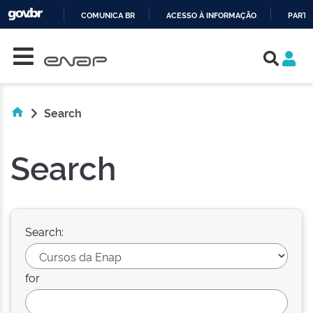
COMUNICA BR
ACESSO À INFORMAÇÃO
PARTI
Skip navigation
IR
PARA
O
CONTEÚDO
Search
Search
Search:
for