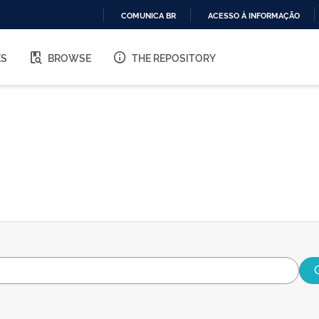
COMUNICA BR
ACESSO À INFORMAÇÃO
IR
PARA
ES
BROWSE
THE REPOSITORY
O
CONTEÚDO