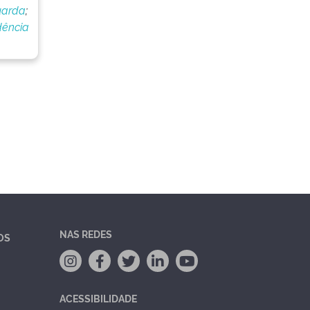
uarda
;
dência
NAS REDES
OS
ACESSIBILIDADE