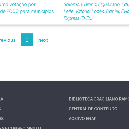
 uma votação por
Salomon, Breno
;
Figueiredo, Ed
 de 2000 para municípios
Leite, Vittorio
;
Lopes, Daniel
;
Evi
Express (EvEx)
revious
1
next
LA
BIBLIOTECA GRACILIANO RAM
S
CENTRAL DE CONTEÚDO
OS
ACERVO ENAP
SA E CONHECIMENTO