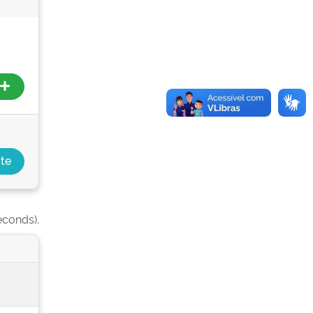
econds).