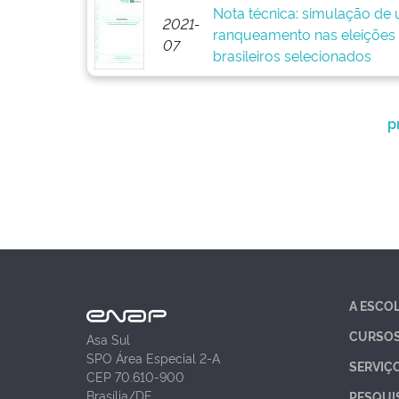
Nota técnica: simulação de
2021-
ranqueamento nas eleições
07
brasileiros selecionados
p
A ESCO
CURSO
Asa Sul
SPO Área Especial 2-A
SERVIÇ
CEP 70.610-900
Brasília/DF
PESQUI