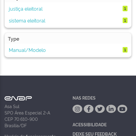
justiça eleitoral
1
sistema eleitoral
1
Type
Manual/Modelo
1
NAS REDES
Asa Sul
SPO Área Especial 2-A
CEP 70.610-900
ACESSIBILIDADE
Brasília/DF
DEIXE SEU FEEDBACK