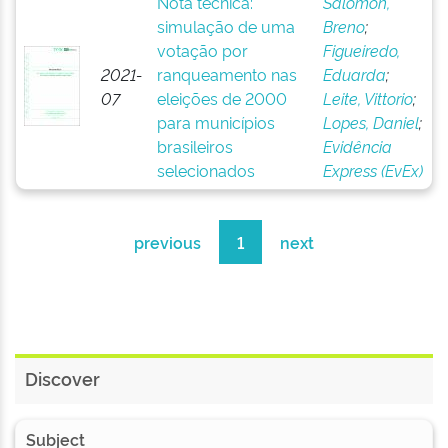
Nota técnica:
Salomon,
simulação de uma
Breno
;
votação por
Figueiredo,
2021-
ranqueamento nas
Eduarda
;
07
eleições de 2000
Leite, Vittorio
;
para municípios
Lopes, Daniel
;
brasileiros
Evidência
selecionados
Express (EvEx)
previous
1
next
Discover
Subject