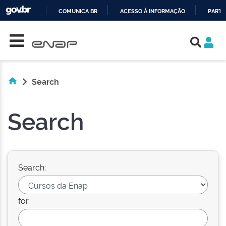
COMUNICA BR
ACESSO À INFORMAÇÃO
PARTI
Skip navigation
IR
PARA
O
CONTEÚDO
Search
Search
Search:
for