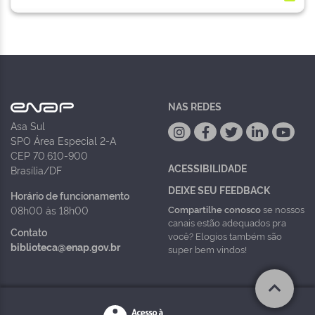
NAS REDES
Asa Sul
SPO Área Especial 2-A
CEP 70.610-900
ACESSIBILIDADE
Brasília/DF
DEIXE SEU FEEDBACK
Horário de funcionamento
Compartilhe conosco
se nossos
08h00 às 18h00
canais estão adequados pra
Contato
você? Elogios também são
biblioteca@enap.gov.br
super bem vindos!