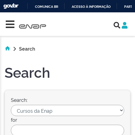
COMUNICA BR
ACESSO À INFORMAÇÃO
PARTI
Skip navigation
IR
PARA
O
CONTEÚDO
Search
Search
Search:
for