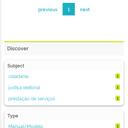
previous
1
next
Discover
Subject
cidadania
1
justiça eleitoral
1
prestação de serviços
1
Type
Manual/Modelo
1