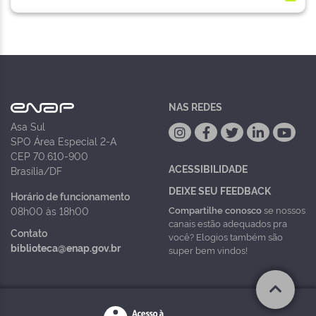
NAS REDES
Asa Sul
SPO Área Especial 2-A
CEP 70.610-900
ACESSIBILIDADE
Brasília/DF
DEIXE SEU FEEDBACK
Horário de funcionamento
Compartilhe conosco
se nossos
08h00 às 18h00
canais estão adequados pra
Contato
você? Elogios também são
biblioteca@enap.gov.br
super bem vindos!