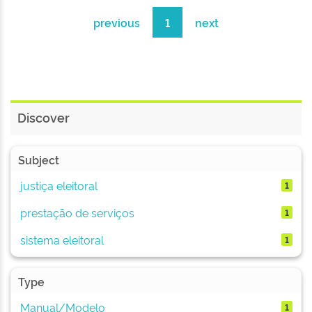
previous
1
next
Discover
Subject
justiça eleitoral
1
prestação de serviços
1
sistema eleitoral
1
Type
Manual/Modelo
1