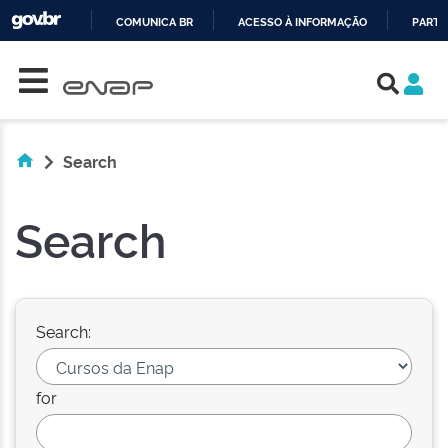
COMUNICA BR
ACESSO À INFORMAÇÃO
PARTI
Skip navigation
IR
PARA
O
CONTEÚDO
Search
Search
Search:
for