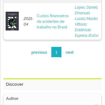
Lopes, Daniel
;
Emanuel,
Custos financeiros
2021-
Lucas
;
Maciel,
de acidentes de
04
Vittorio
;
trabalho no Brasil
Evidência
Express (EvEx)
previous
1
next
Discover
Author