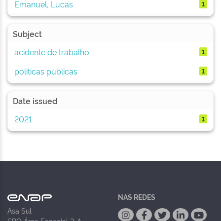
Emanuel, Lucas
1
Subject
acidente de trabalho
1
políticas públicas
1
Date issued
2021
1
NAS REDES
Asa Sul
SPO Área Especial 2-A