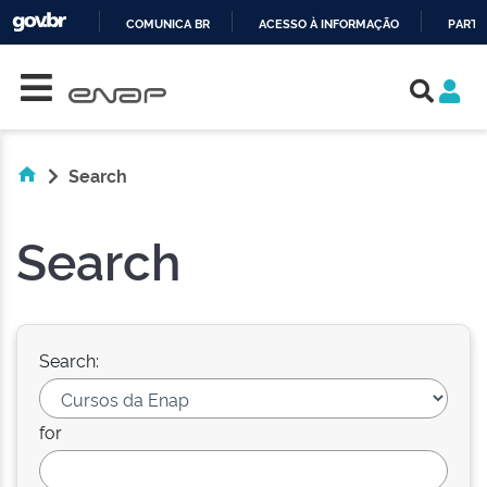
COMUNICA BR
ACESSO À INFORMAÇÃO
PARTI
Skip navigation
IR
PARA
O
CONTEÚDO
Search
Search
Search:
for