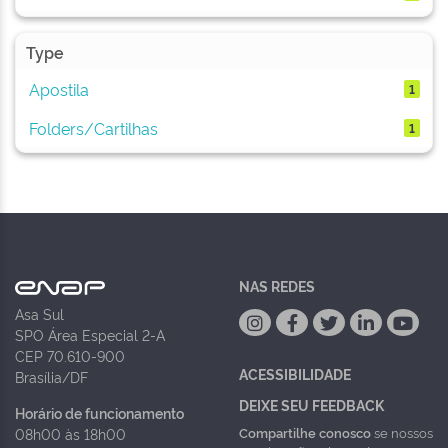
Type
Apostila
1
Folders/Cartilhas
1
NAS REDES
Asa Sul
SPO Área Especial 2-A
CEP 70.610-900
ACESSIBILIDADE
Brasília/DF
DEIXE SEU FEEDBACK
Horário de funcionamento
Compartilhe conosco
se nossos
08h00 às 18h00