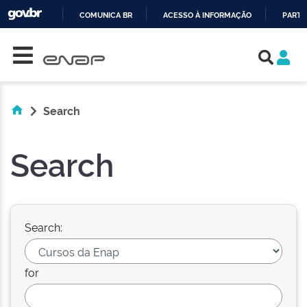
COMUNICA BR
ACESSO À INFORMAÇÃO
PARTI
Skip navigation
IR
PARA
O
CONTEÚDO
Search
Search
Search:
for