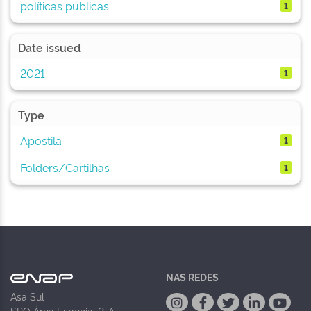
políticas públicas
1
Date issued
2021
1
Type
Apostila
1
Folders/Cartilhas
1
NAS REDES
Asa Sul
SPO Área Especial 2-A