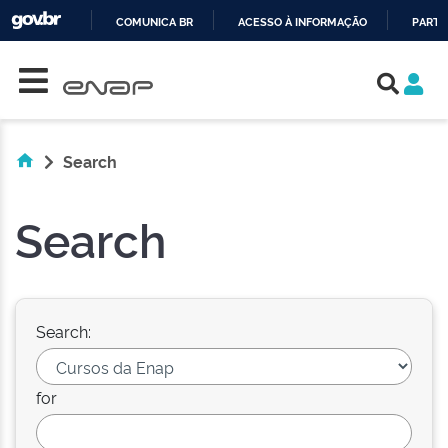
COMUNICA BR
ACESSO À INFORMAÇÃO
PARTI
Skip navigation
IR
PARA
O
CONTEÚDO
Search
Search
Search:
for