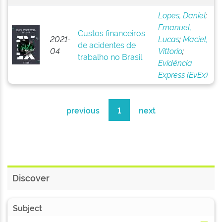
Lopes, Daniel
;
Emanuel,
Custos financeiros
2021-
Lucas
;
Maciel,
de acidentes de
04
Vittorio
;
trabalho no Brasil
Evidência
Express (EvEx)
previous
1
next
Discover
Subject