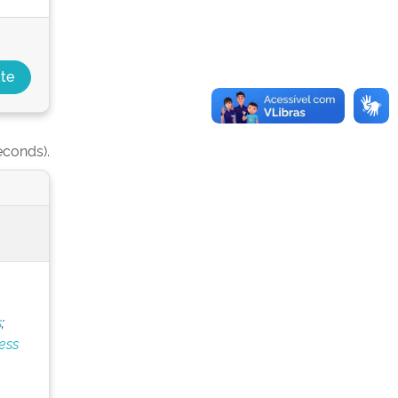
econds).
s
;
ess