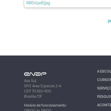
p
A ESCO
CURSO
Asa Sul
SPO Área Especial 2-A
SERVIÇ
CEP 70.610-900
Brasília/DF
PESQUI
ACONT
Horário de funcionamento
08h00 às 18h00