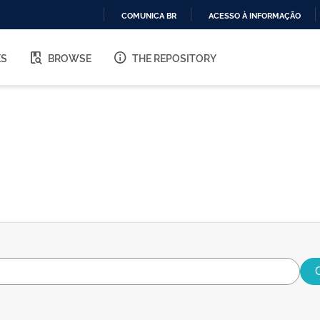
COMUNICA BR
ACESSO À INFORMAÇÃO
IR
PARA
ES
BROWSE
THE REPOSITORY
O
CONTEÚDO