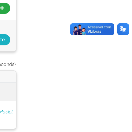
econds).
Maciel,
)