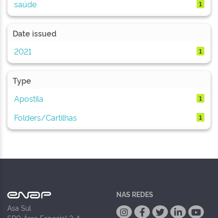
saúde
1
Date issued
2021
1
Type
Apostila
1
Folders/Cartilhas
1
NAS REDES
Asa Sul
SPO Área Especial 2-A