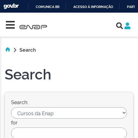
COMUNICA BR
ACESSO À INFORMAÇÃO
PARTI
Skip navigation
IR
PARA
O
CONTEÚDO
Search
Search
Search:
for