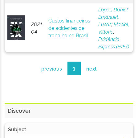
Lopes, Daniel
;
Emanuel,
Custos financeiros
2021-
Lucas
;
Maciel,
de acidentes de
04
Vittorio
;
trabalho no Brasil
Evidência
Express (EvEx)
previous
1
next
Discover
Subject