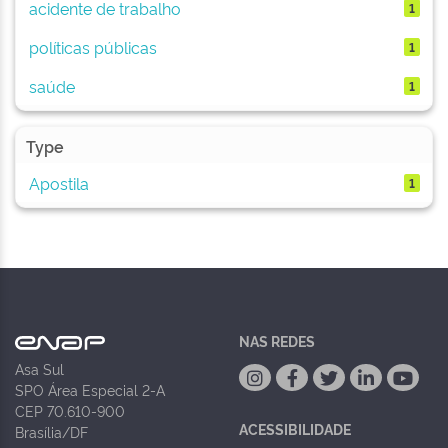
acidente de trabalho
1
políticas públicas
1
saúde
1
Type
Apostila
1
NAS REDES
Asa Sul
SPO Área Especial 2-A
CEP 70.610-900
ACESSIBILIDADE
Brasília/DF