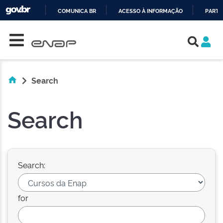
COMUNICA BR
ACESSO À INFORMAÇÃO
PARTI
Skip navigation
IR
PARA
O
CONTEÚDO
Search
Search
Search:
for