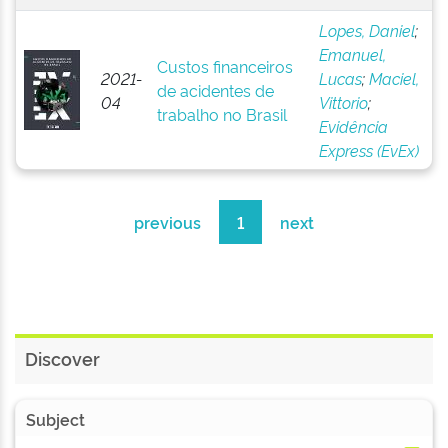
Lopes, Daniel
;
Emanuel,
Custos financeiros
2021-
Lucas
;
Maciel,
de acidentes de
04
Vittorio
;
trabalho no Brasil
Evidência
Express (EvEx)
previous
1
next
Discover
Subject