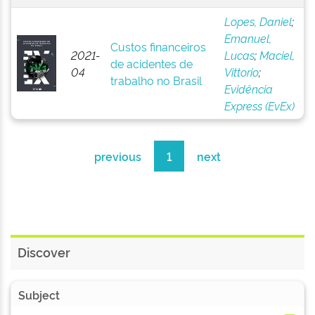
Lopes, Daniel
;
Emanuel,
Custos financeiros
2021-
Lucas
;
Maciel,
de acidentes de
04
Vittorio
;
trabalho no Brasil
Evidência
Express (EvEx)
previous
1
next
Discover
Subject