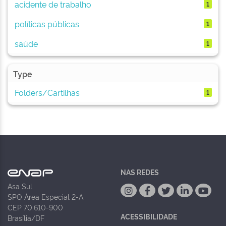
acidente de trabalho
1
políticas públicas
1
saúde
1
Type
Folders/Cartilhas
1
NAS REDES
Asa Sul
SPO Área Especial 2-A
CEP 70.610-900
ACESSIBILIDADE
Brasília/DF