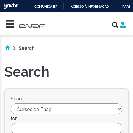
COMUNICA BR
ACESSO À INFORMAÇÃO
PARTI
Skip navigation
IR
PARA
O
CONTEÚDO
Search
Search
Search:
for