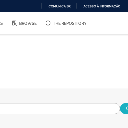
COMUNICA BR
ACESSO À INFORMAÇÃO
IR
PARA
ES
BROWSE
THE REPOSITORY
O
CONTEÚDO