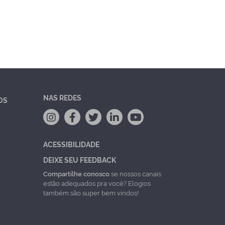
NAS REDES
OS
ACESSIBILIDADE
DEIXE SEU FEEDBACK
Compartilhe conosco
se nossos canais
estão adequados pra você? Elogios
também são super bem vindos!