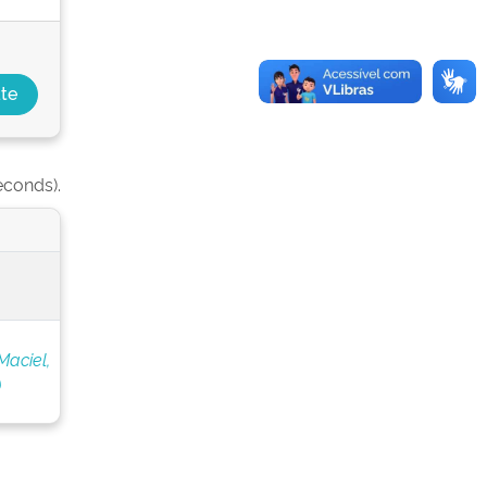
econds).
Maciel,
)