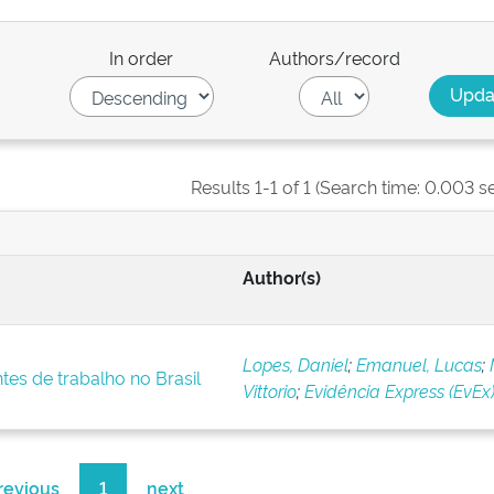
In order
Authors/record
Results 1-1 of 1 (Search time: 0.003 s
Author(s)
Lopes, Daniel
;
Emanuel, Lucas
;
tes de trabalho no Brasil
Vittorio
;
Evidência Express (EvEx
revious
1
next