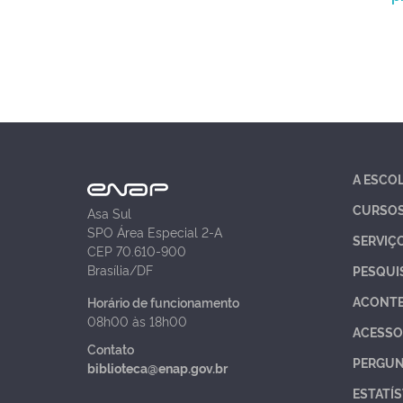
A ESCO
CURSO
Asa Sul
SPO Área Especial 2-A
SERVIÇ
CEP 70.610-900
Brasília/DF
PESQUI
ACONT
Horário de funcionamento
08h00 às 18h00
ACESSO
Contato
PERGUN
biblioteca@enap.gov.br
ESTATÍS