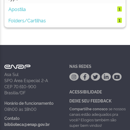
Apostila
1
Folders/Cartilhas
1
NAS REDES
Asa Sul
SPO Área Especial 2-A
CEP 70.610-900
ACESSIBILIDADE
Brasília/DF
DEIXE SEU FEEDBACK
Horário de funcionamento
Compartilhe conosco
se nossos
08h00 às 18h00
canais estão adequados pra
Contato
você? Elogios também são
biblioteca@enap.gov.br
super bem vindos!