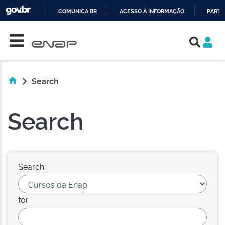
COMUNICA BR
ACESSO À INFORMAÇÃO
PARTI
Skip navigation
IR
PARA
O
CONTEÚDO
Search
Search
Search:
for