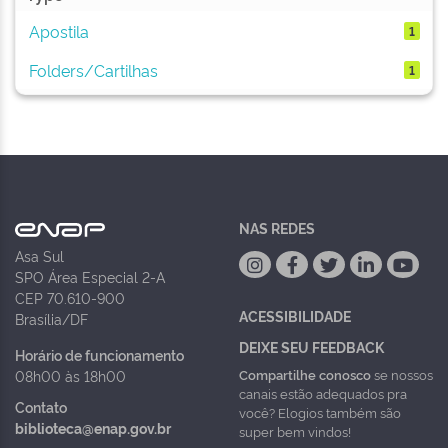
Apostila
1
Folders/Cartilhas
1
NAS REDES
Asa Sul
SPO Área Especial 2-A
CEP 70.610-900
ACESSIBILIDADE
Brasília/DF
DEIXE SEU FEEDBACK
Horário de funcionamento
Compartilhe conosco
se nossos
08h00 às 18h00
canais estão adequados pra
Contato
você? Elogios também são
biblioteca@enap.gov.br
super bem vindos!