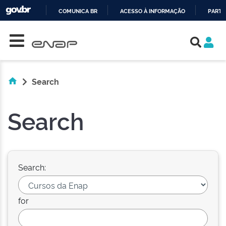
COMUNICA BR
ACESSO À INFORMAÇÃO
PARTI
Skip navigation
IR
PARA
O
CONTEÚDO
Search
Search
Search:
for