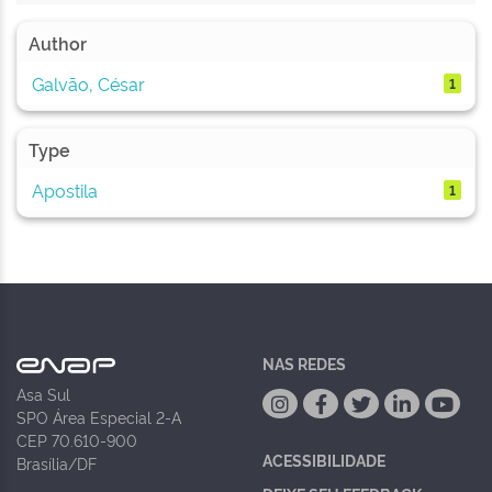
Author
Galvão, César
1
Type
Apostila
1
NAS REDES
Asa Sul
SPO Área Especial 2-A
CEP 70.610-900
ACESSIBILIDADE
Brasília/DF