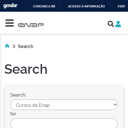
COMUNICA BR
ACESSO À INFORMAÇÃO
PARTI
Skip navigation
IR
PARA
O
CONTEÚDO
Search
Search
Search:
for