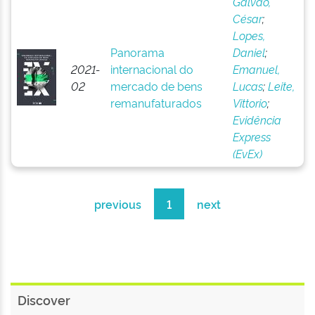
Galvão,
César
;
Lopes,
Panorama
Daniel
;
2021-
internacional do
Emanuel,
02
mercado de bens
Lucas
;
Leite,
remanufaturados
Vittorio
;
Evidência
Express
(EvEx)
previous
1
next
Discover