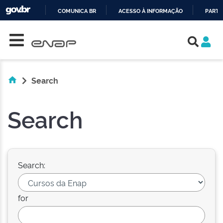
COMUNICA BR
ACESSO À INFORMAÇÃO
PARTI
Skip navigation
IR
PARA
O
CONTEÚDO
Search
Search
Search:
for