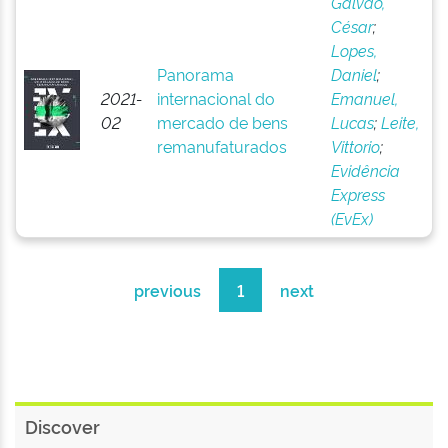
Galvão,
César
;
Lopes,
Panorama
Daniel
;
2021-
internacional do
Emanuel,
02
mercado de bens
Lucas
;
Leite,
remanufaturados
Vittorio
;
Evidência
Express
(EvEx)
previous
1
next
Discover