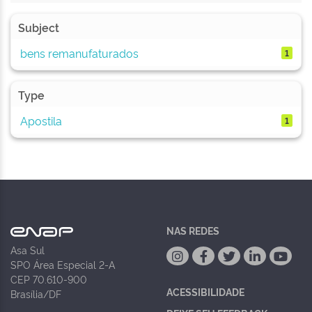
Subject
bens remanufaturados
1
Type
Apostila
1
NAS REDES
Asa Sul
SPO Área Especial 2-A
CEP 70.610-900
ACESSIBILIDADE
Brasília/DF