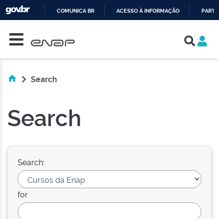
COMUNICA BR
ACESSO À INFORMAÇÃO
PARTI
Skip navigation
IR
PARA
O
CONTEÚDO
Search
Search
Search:
for