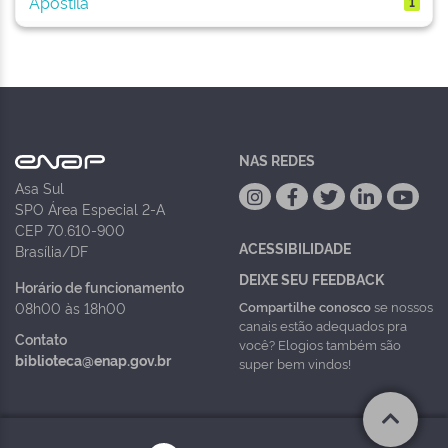
Apostila
1
NAS REDES
Asa Sul
SPO Área Especial 2-A
CEP 70.610-900
ACESSIBILIDADE
Brasília/DF
DEIXE SEU FEEDBACK
Horário de funcionamento
Compartilhe conosco
se nossos
08h00 às 18h00
canais estão adequados pra
Contato
você? Elogios também são
biblioteca@enap.gov.br
super bem vindos!