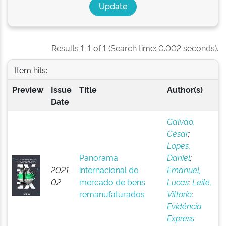
Results 1-1 of 1 (Search time: 0.002 seconds).
Item hits:
Preview
Issue
Title
Author(s)
Date
Galvão,
César
;
Lopes,
Panorama
Daniel
;
2021-
internacional do
Emanuel,
02
mercado de bens
Lucas
;
Leite,
remanufaturados
Vittorio
;
Evidência
Express