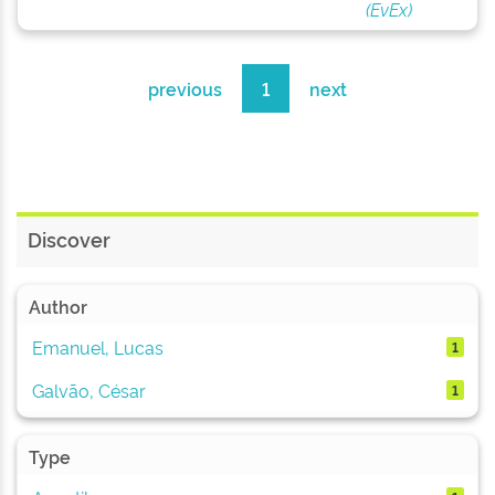
(EvEx)
previous
1
next
Discover
Author
Emanuel, Lucas
1
Galvão, César
1
Type