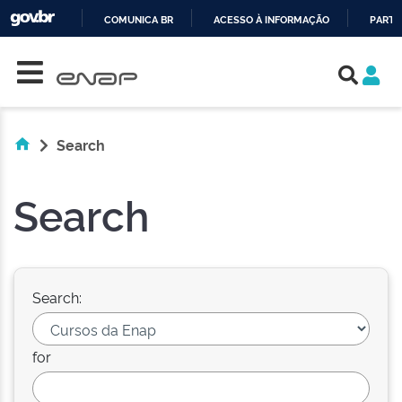
COMUNICA BR
ACESSO À INFORMAÇÃO
PARTI
Skip navigation
IR
PARA
O
CONTEÚDO
Search
Search
Search:
for