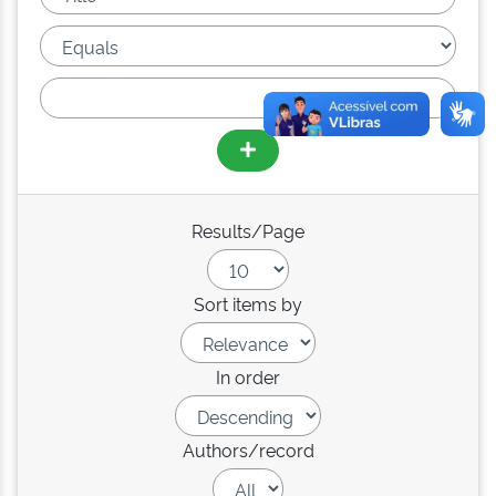
Results/Page
Sort items by
In order
Authors/record