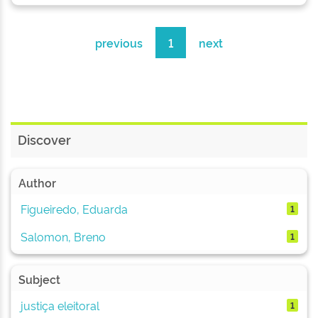
previous
1
next
Discover
Author
Figueiredo, Eduarda
1
Salomon, Breno
1
Subject
justiça eleitoral
1