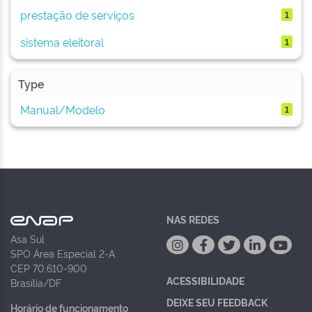
prestação de serviços
1
sistema eleitoral
1
Type
Manual/Modelo
1
NAS REDES
Asa Sul
SPO Área Especial 2-A
CEP 70.610-900
ACESSIBILIDADE
Brasília/DF
DEIXE SEU FEEDBACK
Horário de funcionamento