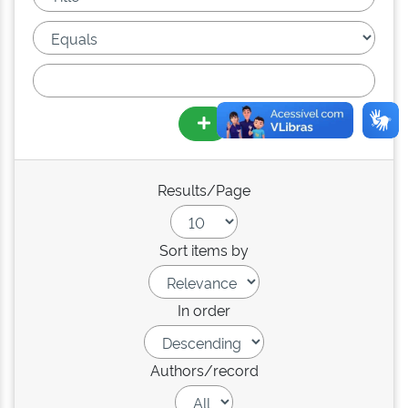
Results/Page
Sort items by
In order
Authors/record