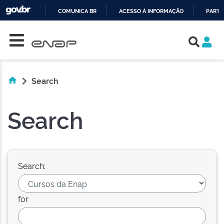
COMUNICA BR
ACESSO À INFORMAÇÃO
PARTI
Skip navigation
IR
PARA
O
CONTEÚDO
Search
Search
Search:
for