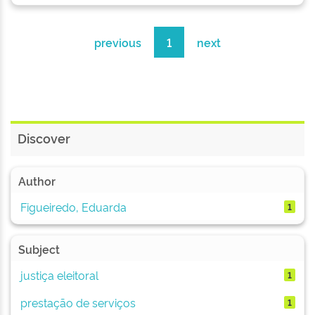
previous
1
next
Discover
Author
Figueiredo, Eduarda
1
Subject
justiça eleitoral
1
prestação de serviços
1