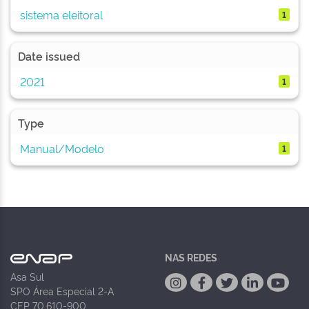
sistema eleitoral
1
Date issued
2021
1
Type
Manual/Modelo
1
NAS REDES
Asa Sul
SPO Área Especial 2-A
CEP 70.610-900