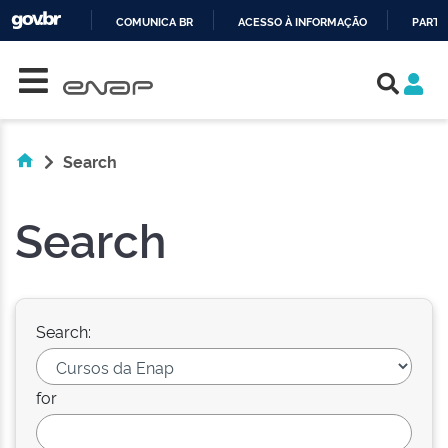
COMUNICA BR
ACESSO À INFORMAÇÃO
PARTI
Skip navigation
IR
PARA
O
CONTEÚDO
Search
Search
Search:
for