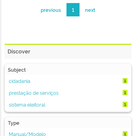
previous
1
next
Discover
Subject
cidadania
1
prestação de serviços
1
sistema eleitoral
1
Type
Manual/Modelo
1