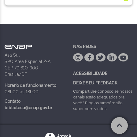
NAS REDES
Asa Sul
SPO Área Especial 2-A
CEP 70.610-900
ACESSIBILIDADE
Brasília/DF
DEIXE SEU FEEDBACK
Horário de funcionamento
Compartilhe conosco
se nossos
08h00 às 18h00
canais estão adequados pra
Contato
você? Elogios também são
biblioteca@enap.gov.br
super bem vindos!