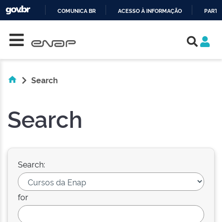
COMUNICA BR
ACESSO À INFORMAÇÃO
PARTI
Skip navigation
IR
PARA
O
CONTEÚDO
Search
Search
Search:
for