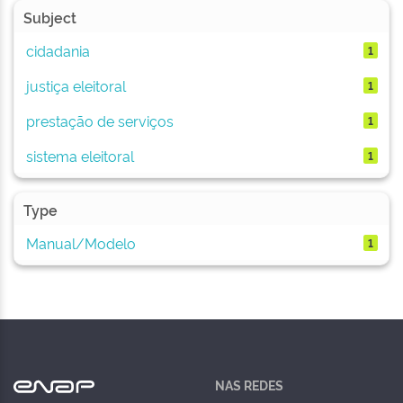
Subject
cidadania
1
justiça eleitoral
1
prestação de serviços
1
sistema eleitoral
1
Type
Manual/Modelo
1
NAS REDES