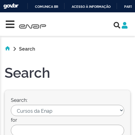
COMUNICA BR
ACESSO À INFORMAÇÃO
PARTI
Skip navigation
IR
PARA
O
CONTEÚDO
Search
Search
Search:
for