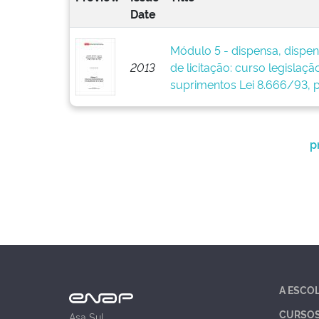
Date
Módulo 5 - dispensa, dispens
2013
de licitação: curso legislaçã
suprimentos Lei 8.666/93, p
p
A ESCO
CURSO
Asa Sul