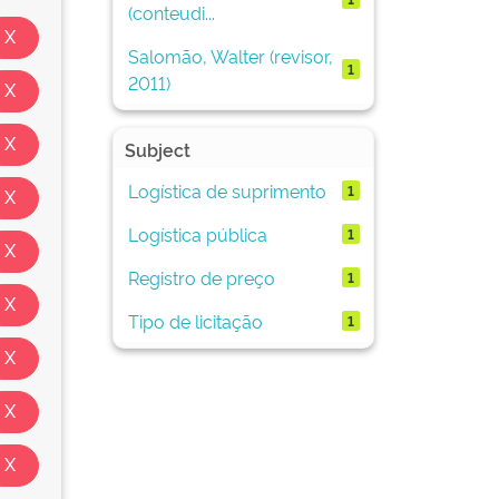
(conteudi...
Salomão, Walter (revisor,
1
2011)
Subject
Logística de suprimento
1
Logística pública
1
Registro de preço
1
Tipo de licitação
1