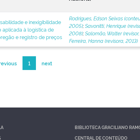
Rodrigues, Edson Seixas (conteu
abilidade e inexigibilidade
2005)
;
Savonitti, Henrique (reviso
o aplicada à logística de
2008)
;
Salomão, Walter (revisor,
regão e registro de preços
Ferreira, Hanna (revisora, 2013)
revious
1
next
LA
BIBLIOTECA GRACILIANO RAM
S
CENTRAL DE CONTEÚDO