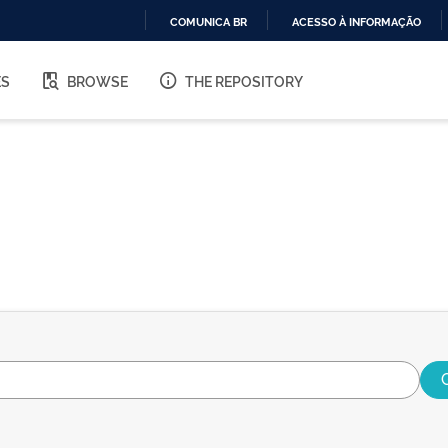
COMUNICA BR
ACESSO À INFORMAÇÃO
IR
PARA
ES
BROWSE
THE REPOSITORY
O
CONTEÚDO