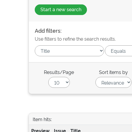
Start a new search
Add filters:
Use filters to refine the search results.
Results/Page
Sort items by
Item hits:
Preview
Issue
Title