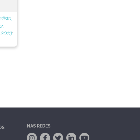
dista,
r,
 2011)
;
NAS REDES
OS