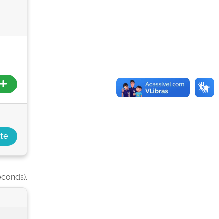
econds).