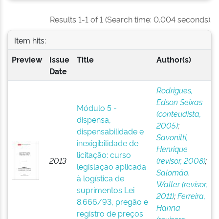
Results 1-1 of 1 (Search time: 0.004 seconds).
Item hits:
Preview
Issue
Title
Author(s)
Date
Rodrigues,
Edson Seixas
Módulo 5 -
(conteudista,
dispensa,
2005)
;
dispensabilidade e
Savonitti,
inexigibilidade de
Henrique
licitação: curso
2013
(revisor, 2008)
;
legislação aplicada
Salomão,
à logística de
Walter (revisor,
suprimentos Lei
2011)
;
Ferreira,
8.666/93, pregão e
Hanna
registro de preços