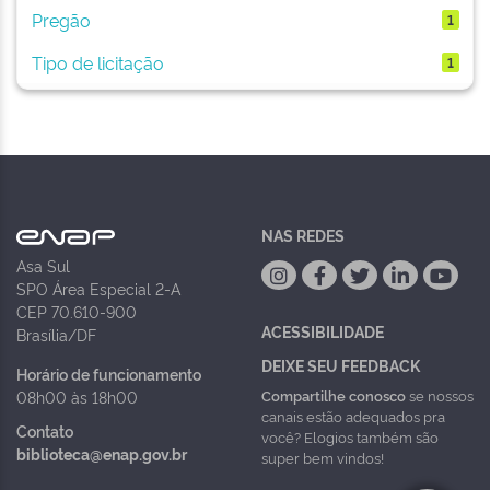
Pregão
1
Tipo de licitação
1
NAS REDES
Asa Sul
SPO Área Especial 2-A
CEP 70.610-900
ACESSIBILIDADE
Brasília/DF
DEIXE SEU FEEDBACK
Horário de funcionamento
Compartilhe conosco
se nossos
08h00 às 18h00
canais estão adequados pra
Contato
você? Elogios também são
biblioteca@enap.gov.br
super bem vindos!