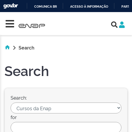
COMUNICA BR
ACESSO À INFORMAÇÃO
PARTI
Skip navigation
IR
PARA
O
CONTEÚDO
Search
Search
Search:
for