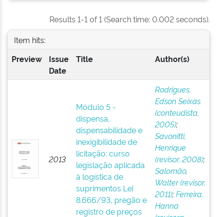
Results 1-1 of 1 (Search time: 0.002 seconds).
Item hits:
Preview
Issue
Title
Author(s)
Date
Rodrigues,
Edson Seixas
Módulo 5 -
(conteudista,
dispensa,
2005)
;
dispensabilidade e
Savonitti,
inexigibilidade de
Henrique
licitação: curso
2013
(revisor, 2008)
;
legislação aplicada
Salomão,
à logística de
Walter (revisor,
suprimentos Lei
2011)
;
Ferreira,
8.666/93, pregão e
Hanna
registro de preços