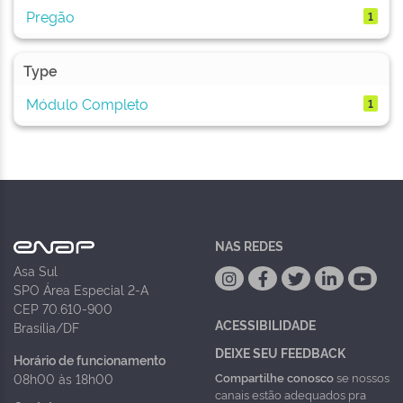
Pregão
1
Type
Módulo Completo
1
NAS REDES
Asa Sul
SPO Área Especial 2-A
CEP 70.610-900
ACESSIBILIDADE
Brasília/DF
DEIXE SEU FEEDBACK
Horário de funcionamento
Compartilhe conosco
se nossos
08h00 às 18h00
canais estão adequados pra