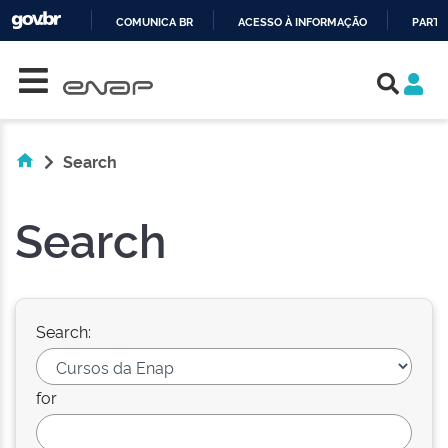
COMUNICA BR
ACESSO À INFORMAÇÃO
PARTI
Skip navigation
IR
PARA
O
CONTEÚDO
Search
Search
Search:
for