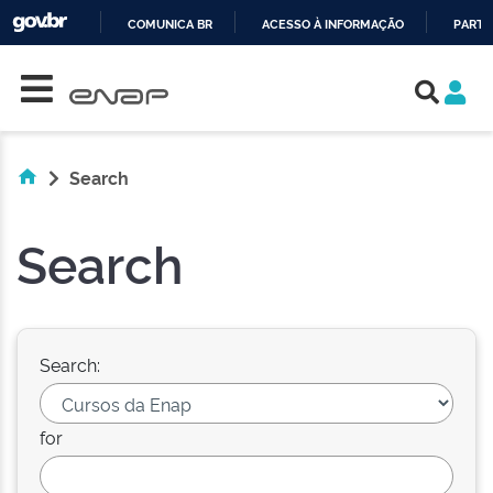
COMUNICA BR
ACESSO À INFORMAÇÃO
PARTI
Skip navigation
IR
PARA
O
CONTEÚDO
Search
Search
Search:
for