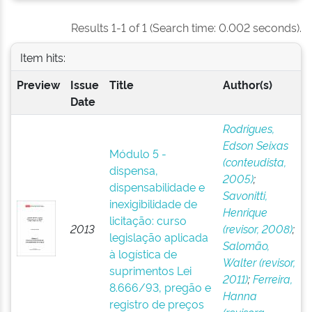
Results 1-1 of 1 (Search time: 0.002 seconds).
Item hits:
Preview
Issue
Title
Author(s)
Date
Rodrigues,
Edson Seixas
Módulo 5 -
(conteudista,
dispensa,
2005)
;
dispensabilidade e
Savonitti,
inexigibilidade de
Henrique
licitação: curso
2013
(revisor, 2008)
;
legislação aplicada
Salomão,
à logística de
Walter (revisor,
suprimentos Lei
2011)
;
Ferreira,
8.666/93, pregão e
Hanna
registro de preços