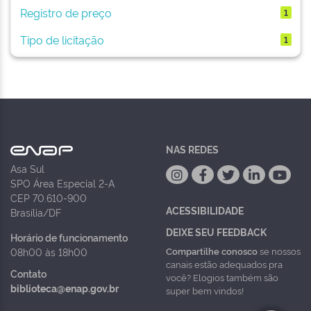
Registro de preço
1
Tipo de licitação
1
NAS REDES
Asa Sul
SPO Área Especial 2-A
CEP 70.610-900
ACESSIBILIDADE
Brasília/DF
DEIXE SEU FEEDBACK
Horário de funcionamento
Compartilhe conosco
se nossos
08h00 às 18h00
canais estão adequados pra
Contato
você? Elogios também são
biblioteca@enap.gov.br
super bem vindos!