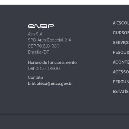
A ESCO
CURSO
Asa Sul
SPO Área Especial 2-A
SERVIÇ
CEP 70.610-900
Brasília/DF
PESQUI
ACONT
Horário de funcionamento
08h00 às 18h00
ACESSO
Contato
PERGUN
biblioteca@enap.gov.br
ESTATÍS