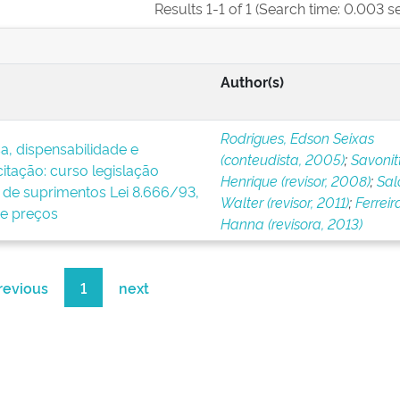
Results 1-1 of 1 (Search time: 0.003 s
Author(s)
Rodrigues, Edson Seixas
a, dispensabilidade e
(conteudista, 2005)
;
Savonitt
icitação: curso legislação
Henrique (revisor, 2008)
;
Sal
a de suprimentos Lei 8.666/93,
Walter (revisor, 2011)
;
Ferreir
de preços
Hanna (revisora, 2013)
revious
1
next