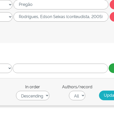
In order
Authors/record