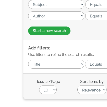
Start a new search
Add filters:
Use filters to refine the search results.
Results/Page
Sort items by