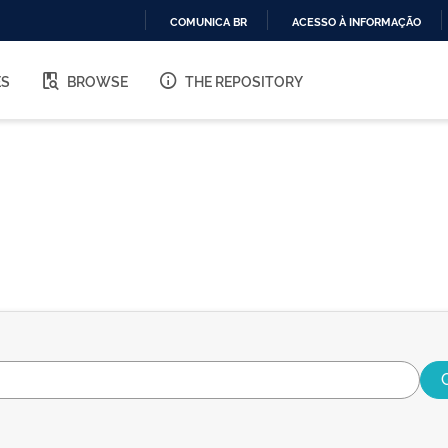
COMUNICA BR
ACESSO À INFORMAÇÃO
IR
PARA
ES
BROWSE
THE REPOSITORY
O
CONTEÚDO