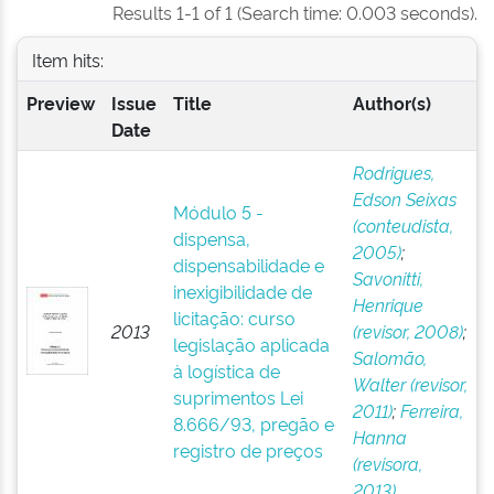
Results 1-1 of 1 (Search time: 0.003 seconds).
Item hits:
Preview
Issue
Title
Author(s)
Date
Rodrigues,
Edson Seixas
Módulo 5 -
(conteudista,
dispensa,
2005)
;
dispensabilidade e
Savonitti,
inexigibilidade de
Henrique
licitação: curso
2013
(revisor, 2008)
;
legislação aplicada
Salomão,
à logística de
Walter (revisor,
suprimentos Lei
2011)
;
Ferreira,
8.666/93, pregão e
Hanna
registro de preços
(revisora,
2013)