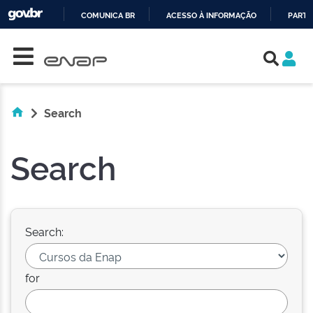
COMUNICA BR
ACESSO À INFORMAÇÃO
PARTI
Skip navigation
IR
PARA
O
CONTEÚDO
Search
Search
Search:
for