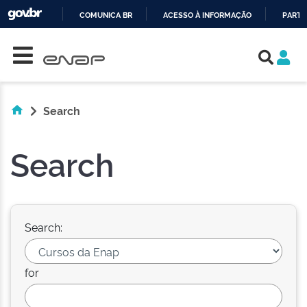
COMUNICA BR
ACESSO À INFORMAÇÃO
PARTI
Skip navigation
IR
PARA
O
CONTEÚDO
Search
Search
Search:
for