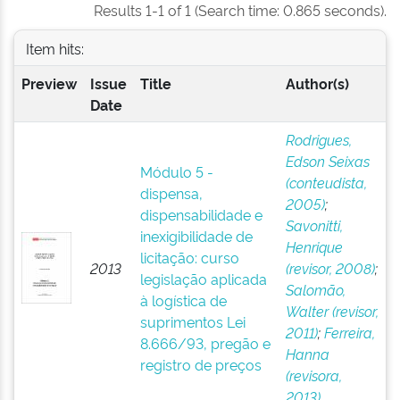
Results 1-1 of 1 (Search time: 0.865 seconds).
Item hits:
Preview
Issue
Title
Author(s)
Date
Rodrigues,
Edson Seixas
Módulo 5 -
(conteudista,
dispensa,
2005)
;
dispensabilidade e
Savonitti,
inexigibilidade de
Henrique
licitação: curso
2013
(revisor, 2008)
;
legislação aplicada
Salomão,
à logística de
Walter (revisor,
suprimentos Lei
2011)
;
Ferreira,
8.666/93, pregão e
Hanna
registro de preços
(revisora,
2013)