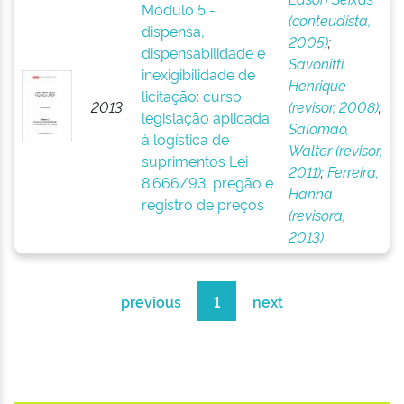
Módulo 5 -
(conteudista,
dispensa,
2005)
;
dispensabilidade e
Savonitti,
inexigibilidade de
Henrique
licitação: curso
2013
(revisor, 2008)
;
legislação aplicada
Salomão,
à logística de
Walter (revisor,
suprimentos Lei
2011)
;
Ferreira,
8.666/93, pregão e
Hanna
registro de preços
(revisora,
2013)
previous
1
next