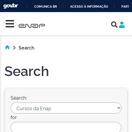
COMUNICA BR
ACESSO À INFORMAÇÃO
PARTI
Skip navigation
IR
PARA
O
CONTEÚDO
Search
Search
Search:
for