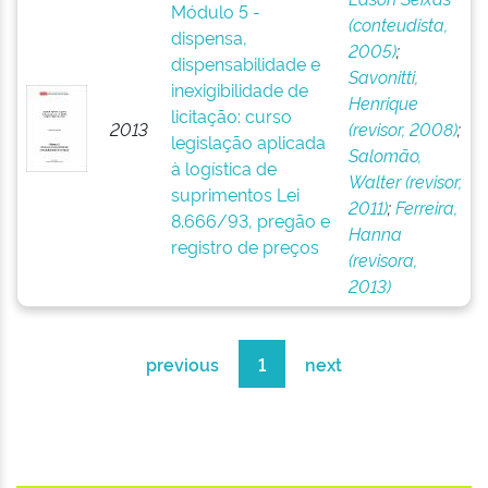
Módulo 5 -
(conteudista,
dispensa,
2005)
;
dispensabilidade e
Savonitti,
inexigibilidade de
Henrique
licitação: curso
2013
(revisor, 2008)
;
legislação aplicada
Salomão,
à logística de
Walter (revisor,
suprimentos Lei
2011)
;
Ferreira,
8.666/93, pregão e
Hanna
registro de preços
(revisora,
2013)
previous
1
next