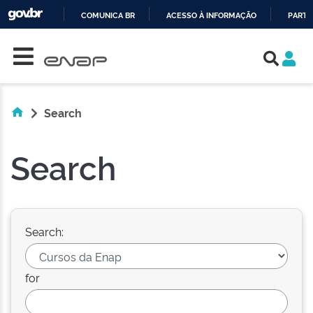
COMUNICA BR
ACESSO À INFORMAÇÃO
PARTI
Skip navigation
IR
PARA
O
CONTEÚDO
Search
Search
Search:
for