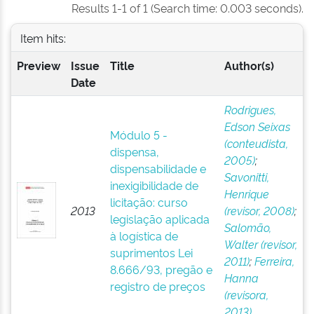
Results 1-1 of 1 (Search time: 0.003 seconds).
Item hits:
Preview
Issue
Title
Author(s)
Date
Rodrigues,
Edson Seixas
Módulo 5 -
(conteudista,
dispensa,
2005)
;
dispensabilidade e
Savonitti,
inexigibilidade de
Henrique
licitação: curso
2013
(revisor, 2008)
;
legislação aplicada
Salomão,
à logística de
Walter (revisor,
suprimentos Lei
2011)
;
Ferreira,
8.666/93, pregão e
Hanna
registro de preços
(revisora,
2013)