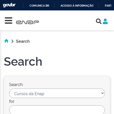
COMUNICA BR
ACESSO À INFORMAÇÃO
PARTI
Skip navigation
IR
PARA
O
CONTEÚDO
Search
Search
Search:
for