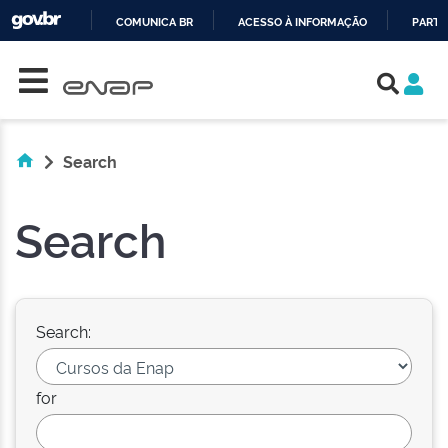
COMUNICA BR
ACESSO À INFORMAÇÃO
PARTI
Skip navigation
IR
PARA
O
CONTEÚDO
Search
Search
Search:
for