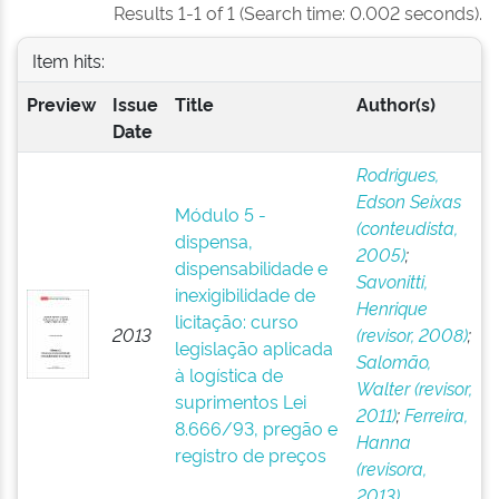
Results 1-1 of 1 (Search time: 0.002 seconds).
Item hits:
Preview
Issue
Title
Author(s)
Date
Rodrigues,
Edson Seixas
Módulo 5 -
(conteudista,
dispensa,
2005)
;
dispensabilidade e
Savonitti,
inexigibilidade de
Henrique
licitação: curso
2013
(revisor, 2008)
;
legislação aplicada
Salomão,
à logística de
Walter (revisor,
suprimentos Lei
2011)
;
Ferreira,
8.666/93, pregão e
Hanna
registro de preços
(revisora,
2013)