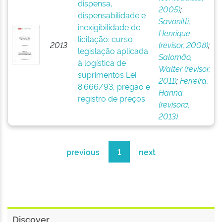
dispensa,
2005)
;
dispensabilidade e
Savonitti,
inexigibilidade de
Henrique
licitação: curso
2013
(revisor, 2008)
;
legislação aplicada
Salomão,
à logística de
Walter (revisor,
suprimentos Lei
2011)
;
Ferreira,
8.666/93, pregão e
Hanna
registro de preços
(revisora,
2013)
previous
1
next
Discover