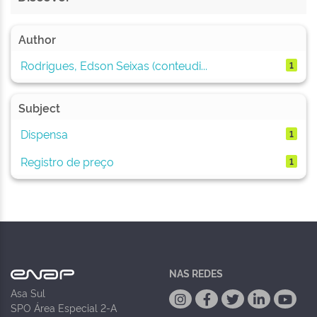
Author
Rodrigues, Edson Seixas (conteudi...
1
Subject
Dispensa
1
Registro de preço
1
NAS REDES
Asa Sul
SPO Área Especial 2-A