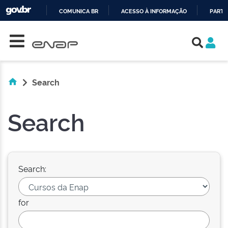
COMUNICA BR
ACESSO À INFORMAÇÃO
PARTI
Skip navigation
IR
PARA
O
CONTEÚDO
Search
Search
Search:
for