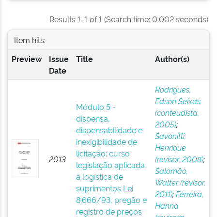
Results 1-1 of 1 (Search time: 0.002 seconds).
Item hits:
Preview
Issue
Title
Author(s)
Date
Rodrigues,
Edson Seixas
Módulo 5 -
(conteudista,
dispensa,
2005)
;
dispensabilidade e
Savonitti,
inexigibilidade de
Henrique
licitação: curso
2013
(revisor, 2008)
;
legislação aplicada
Salomão,
à logística de
Walter (revisor,
suprimentos Lei
2011)
;
Ferreira,
8.666/93, pregão e
Hanna
registro de preços