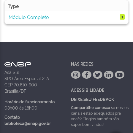
Type
Módulo Completo
1
NAS REDES
Asa Sul
SPO Área Especial 2-A
CEP 70.610-900
ACESSIBILIDADE
Brasília/DF
DEIXE SEU FEEDBACK
Horário de funcionamento
Compartilhe conosco
se nossos
08h00 às 18h00
canais estão adequados pra
Contato
você? Elogios também são
biblioteca@enap.gov.br
super bem vindos!