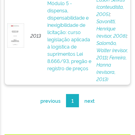
Módulo 5 -
(conteudista,
dispensa,
2005)
;
dispensabilidade e
Savonitti,
inexigibilidade de
Henrique
licitação: curso
2013
(revisor, 2008)
;
legislação aplicada
Salomão,
à logística de
Walter (revisor,
suprimentos Lei
2011)
;
Ferreira,
8.666/93, pregão e
Hanna
registro de preços
(revisora,
2013)
previous
1
next