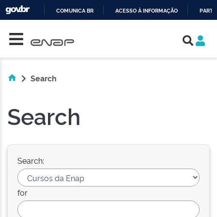
COMUNICA BR
ACESSO À INFORMAÇÃO
PARTI
Skip navigation
IR
PARA
O
CONTEÚDO
Search
Search
Search:
for