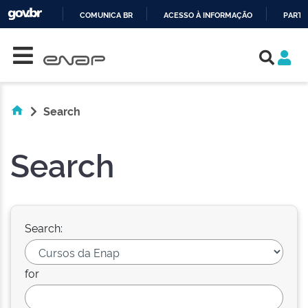
COMUNICA BR
ACESSO À INFORMAÇÃO
PARTI
Skip navigation
IR
PARA
O
CONTEÚDO
Search
Search
Search:
for