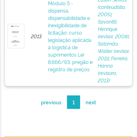
Módulo 5 -
(conteudista,
dispensa,
2005)
;
dispensabilidade e
Savonitti,
inexigibilidade de
Henrique
licitação: curso
2013
(revisor, 2008)
;
legislação aplicada
Salomão,
à logística de
Walter (revisor,
suprimentos Lei
2011)
;
Ferreira,
8.666/93, pregão e
Hanna
registro de preços
(revisora,
2013)
previous
1
next