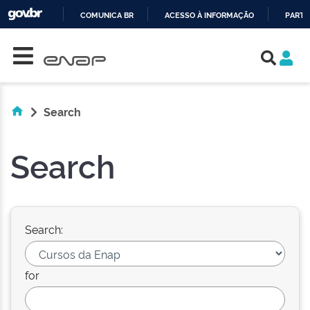
COMUNICA BR
ACESSO À INFORMAÇÃO
PARTI
Skip navigation
IR
PARA
O
CONTEÚDO
Search
Search
Search:
for