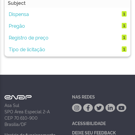
Subject
Dispensa
1
Pregão
1
Registro de preço
1
Tipo de licitação
1
NAS REDES
Asa Sul
SPO Área Especial 2-A
CEP 70.610-900
ACESSIBILIDADE
Brasília/DF
DEIXE SEU FEEDBACK
Horário de funcionamento