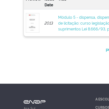
Date
Módulo 5 - dispensa, dispens
2013
de licitação: curso legislaçã
suprimentos Lei 8.666/93, p
p
A ESCO
CURSO
Asa Sul