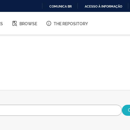
COMUNICA BR
ACESSO À INFORMAÇÃO
IR
PARA
ES
BROWSE
THE REPOSITORY
O
CONTEÚDO