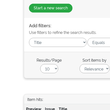
Start a new search
Add filters:
Use filters to refine the search results.
Results/Page
Sort items by
Item hits:
Preview
Issue
Title