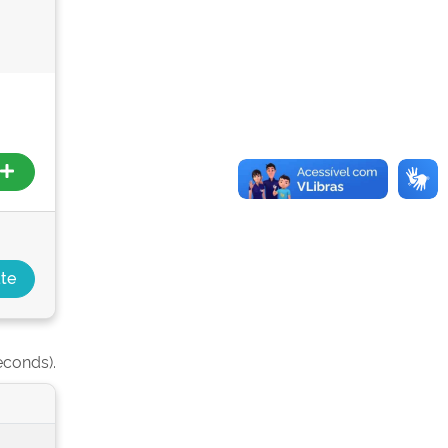
econds).