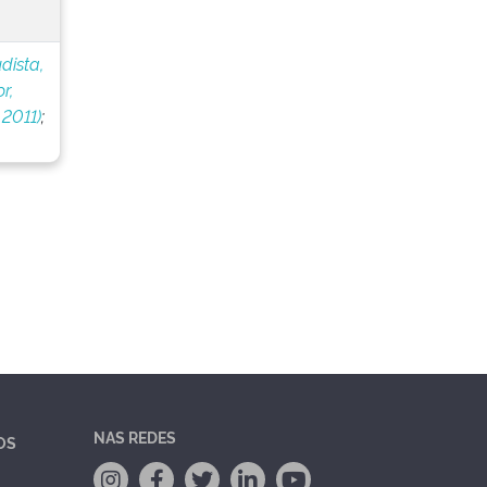
dista,
r,
 2011)
;
NAS REDES
OS