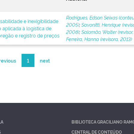
Rodrigues, Edson Seixas (conteu
abilidade e inexigibilidade
2005)
;
Savonitti, Henrique (reviso
o aplicada à logística de
2008)
;
Salomão, Walter (revisor,
regão e registro de preços
Ferreira, Hanna (revisora, 2013)
revious
1
next
LA
BIBLIOTECA GRACILIANO RAM
S
CENTRAL DE CONTEÚDO