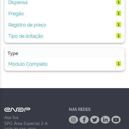
Dispensa
1
Pregão
1
Registro de preço
1
Tipo de licitação
1
Type
Módulo Completo
1
NAS REDES
Asa Sul
SPO Área Especial 2-A