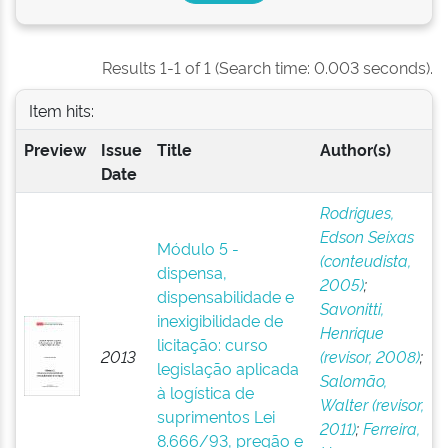
Results 1-1 of 1 (Search time: 0.003 seconds).
Item hits:
Preview
Issue
Title
Author(s)
Date
Rodrigues,
Edson Seixas
Módulo 5 -
(conteudista,
dispensa,
2005)
;
dispensabilidade e
Savonitti,
inexigibilidade de
Henrique
licitação: curso
2013
(revisor, 2008)
;
legislação aplicada
Salomão,
à logística de
Walter (revisor,
suprimentos Lei
2011)
;
Ferreira,
8.666/93, pregão e