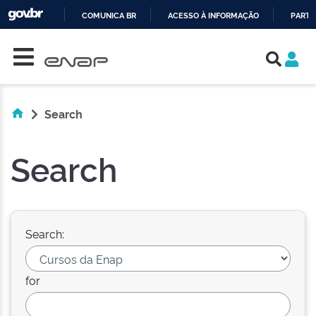
COMUNICA BR
ACESSO À INFORMAÇÃO
PARTI
Skip navigation
IR
PARA
O
CONTEÚDO
Search
Search
Search:
for